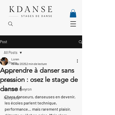
Post
All Posts
Loren
All Posts
15 mai 2025
2 min de lecture
Apprendre à danser sans
Danse
pression : osez le stage de
Kdanse
danse !
Aubrac & Aveyron
Chers danseurs, danseuses en devenir, 
Nos profs
les écoles parlent technique, 
performance… mais rarement plaisir, 