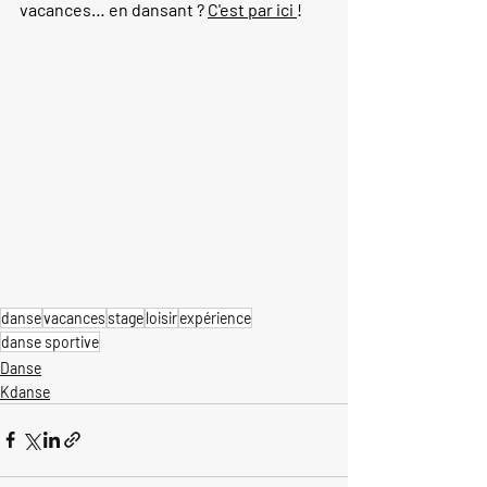
vacances… en dansant ? 
C'est par ici 
! 
danse
vacances
stage
loisir
expérience
danse sportive
Danse
Kdanse