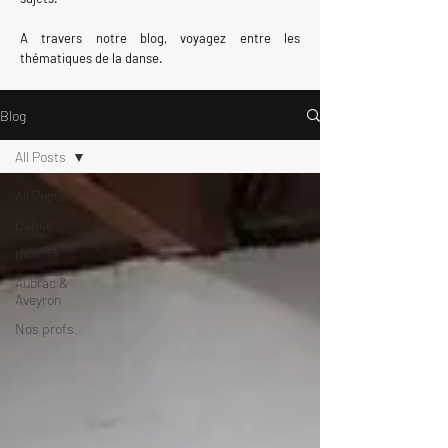
A travers notre blog, voyagez entre les
thématiques de la danse.
Blog
All Posts
All Posts
Danse
Kdanse
Aubrac &
Aveyron
Nos profs