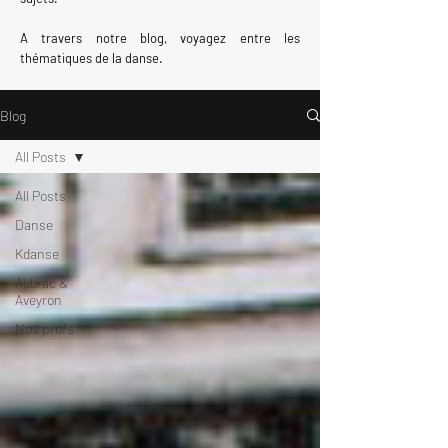
A travers notre blog, voyagez entre les
thématiques de la danse.
Blog
All Posts
All Posts
Danse
Kdanse
Aubrac &
Aveyron
Nos profs